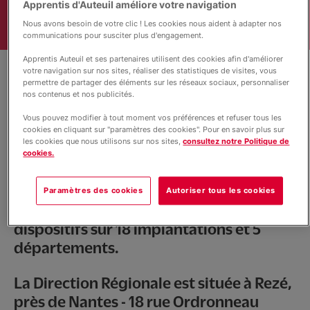
Apprentis d'Auteuil améliore votre navigation
Nous soutenir
Nous avons besoin de votre clic ! Les cookies nous aident à adapter nos
communications pour susciter plus d'engagement.
Le FSE+ dans la région
Apprentis Auteuil et ses partenaires utilisent des cookies afin d'améliorer
votre navigation sur nos sites, réaliser des statistiques de visites, vous
permettre de partager des éléments sur les réseaux sociaux, personnaliser
nos contenus et nos publicités.
Actualités
Vous pouvez modifier à tout moment vos préférences et refuser tous les
cookies en cliquant sur "paramètres des cookies". Pour en savoir plus sur
les cookies que nous utilisons sur nos sites,
consultez notre Politique de
cookies.
©Michel Le Moine/Apprentis d'Auteuil
Apprentis d’Auteuil est présent en Pays
Paramètres des cookies
Autoriser tous les cookies
de la Loire avec 44 établissements ou
dispositifs sur 18 implantations et 5
départements.
La Direction Régionale est située à Rezé,
près de Nantes - 18 rue Ordronneau