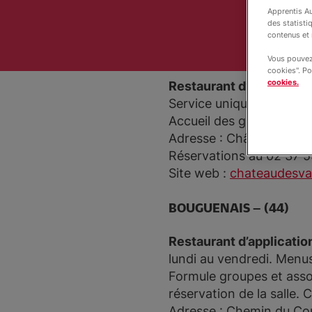
Apprentis Au
Restauration et locat
des statisti
contenus et 
LA LOUPE – (28)
Vous pouvez 
cookies". Po
cookies.
Restaurant d’application
Service unique à 12h15 s
Accueil des groupes sur
Adresse : Château des 
Réservations au 02 37 5
Site web :
chateaudesvau
BOUGUENAIS – (44)
Restaurant d’applicatio
lundi au vendredi. Menus
Formule groupes et assoc
réservation de la salle.
Adresse : Chemin du Co