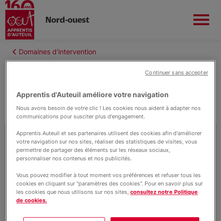
Nord-ouest
Aller
au
Fil
Domaines d'intervention
contenu
Ecoute Infos Familles
d'Ariane
principal
Continuer sans accepter
Apprentis d'Auteuil améliore votre navigation
Soutenir la parentalité
Nous avons besoin de votre clic ! Les cookies nous aident à adapter nos
communications pour susciter plus d'engagement.
Nous connaitre
Apprentis Auteuil et ses partenaires utilisent des cookies afin d'améliorer
Les difficultés à élever ses enfants peuvent
votre navigation sur nos sites, réaliser des statistiques de visites, vous
permettre de partager des éléments sur les réseaux sociaux,
toucher tous les parents. Apprentis
Domaines d'intervention
personnaliser nos contenus et nos publicités.
d’Auteuil développe des espaces de soutien
Vous pouvez modifier à tout moment vos préférences et refuser tous les
à la parentalité pour venir en aide aux
cookies en cliquant sur "paramètres des cookies". Pour en savoir plus sur
familles en situation de vulnérabilité.
Nous trouver
les cookies que nous utilisons sur nos sites,
consultez notre Politique
de cookies.