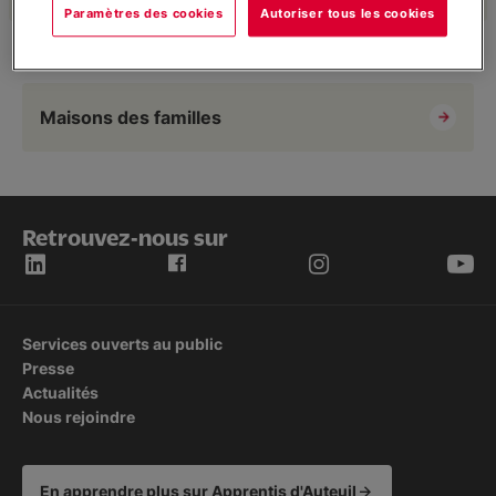
Paramètres des cookies
Autoriser tous les cookies
Nous soutenir
Le FSE+ dans la région
Maisons des familles
Actualités
Retrouvez-nous sur
Services ouverts au public
Presse
Actualités
Nous rejoindre
En apprendre plus sur Apprentis d'Auteuil